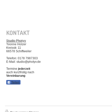
KONTAKT
Studio Photyv
Yvonne Holzer
Kreisstr. 11
66578 Schiffweiler
Telefon: 0178 7987303
E-Mail: studio@photyv.de
Termine
jederzeit
auch kurzfristig nach
Vereinbarung
Teilen